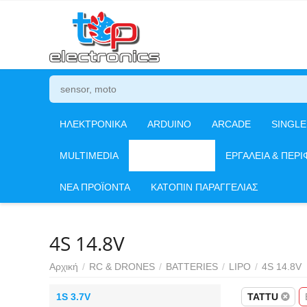
ΗΛΕΚΤΡΟΝΙΚΑ
ARDUINO
ARCADE
SINGL
MULTIMEDIA
RC & DRONES
ΕΡΓΑΛΕΙΑ & ΠΕΡΙ
ΝΕΑ ΠΡΟΪΟΝΤΑ
ΚΑΤΟΠΙΝ ΠΑΡΑΓΓΕΛΙΑΣ
4S 14.8V
Αρχική
/
RC & DRONES
/
BATTERIES
/
LIPO
/
4S 14.8V
1S 3.7V
TATTU