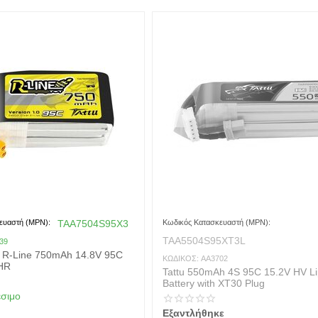
ευαστή (MPN):
TAA7504S95X3
Κωδικός Κατασκευαστή (MPN):
TAA5504S95XT3L
39
tu R-Line 750mAh 14.8V 95C
ΚΩΔΙΚΟΣ:
AA3702
HR
Tattu 550mAh 4S 95C 15.2V HV L
Battery with XT30 Plug
έσιμο
Εξαντλήθηκε