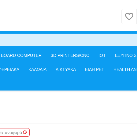
E BOARD COMPUTER
3D PRINTERS/CNC
IOT
ΕΞΥΠΝΟ Σ
ΦΕΡΕΙΑΚΑ
ΚΑΛΩΔΙΑ
ΔΙΚΤΥΑΚΑ
ΕΙΔΗ PET
HEALTH A
Επαναφορά