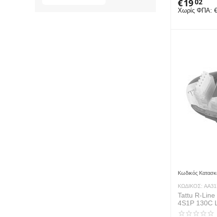
€
19
02
Χωρίς ΦΠΑ:
Κωδικός Κατασκ
ΚΩΔΙΚΟΣ:
AA31
Tattu R-Lin
4S1P 130C L
Plug