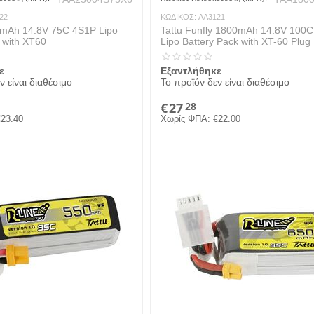
22
ΚΩΔΙΚΟΣ:
AA3121
mAh 14.8V 75C 4S1P Lipo
Tattu Funfly 1800mAh 14.8V 100
 with XT60
Lipo Battery Pack with XT-60 Plug
ε
Εξαντλήθηκε
ν είναι διαθέσιμο
Το προϊόν δεν είναι διαθέσιμο
€
27
28
€
23.40
Χωρίς ΦΠΑ:
€
22.00