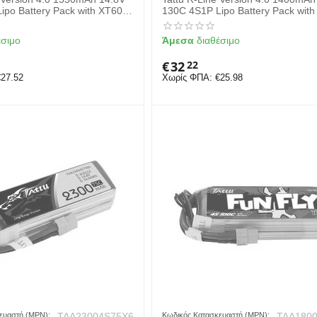
ipo Battery Pack with XT60
130C 4S1P Lipo Battery Pack wit
Plug
έσιμο
Άμεσα
διαθέσιμο
€
32
22
€
27.52
Χωρίς ΦΠΑ:
€
25.98
ευαστή (MPN):
TAA23004S75X6
Κωδικός Κατασκευαστή (MPN):
TAA180