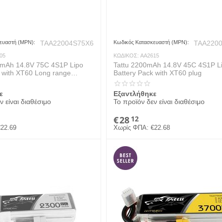
ευαστή (MPN):
TAA22004S75X6
Κωδικός Κατασκευαστή (MPN):
TAA220
05
ΚΩΔΙΚΟΣ:
AA2615
mAh 14.8V 75C 4S1P Lipo
Tattu 2200mAh 14.8V 45C 4S1P L
k with XT60 Long range
Battery Pack with XT60 plug
ε
Εξαντλήθηκε
ν είναι διαθέσιμο
Το προϊόν δεν είναι διαθέσιμο
€
28
12
€
22.69
Χωρίς ΦΠΑ:
€
22.68