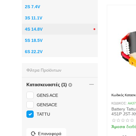
2S 7.4V
3S 11.1V
4S 14.8V
5S 18.5V
6S 22.2V
Φίλτρα Προϊόντων
Κατασκευαστές (1)
GENS ACE
Κωδικός Κατασκ
ΚΩΔΙΚΟΣ:
AA37
GENSACE
Battery Tat
4S1P JST-X
TATTU
Άμεσα
διαθ
Επαναφορά