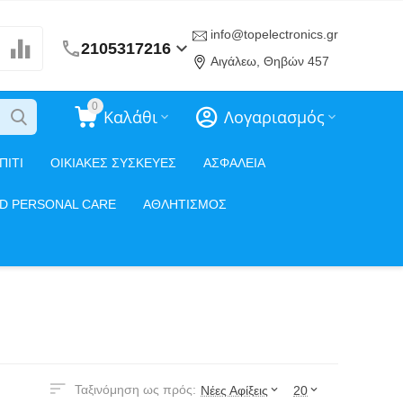
info@topelectronics.gr
2105317216
Αιγάλεω, Θηβών 457
0
Καλάθι
Λογαριασμός
ΠΙΤΙ
ΟΙΚΙΑΚΕΣ ΣΥΣΚΕΥΕΣ
ΑΣΦΑΛΕΙΑ
ND PERSONAL CARE
ΑΘΛΗΤΙΣΜΟΣ
Ταξινόμηση ως πρός:
Νέες Αφίξεις
20