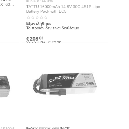
ΚΩΔΙΚΟΣ:
AA3136
h XT60
TATTU 16000mAh 14.8V 30C 4S1P Lipo
Battery Pack with EC5
Εξαντλήθηκε
Το προϊόν δεν είναι διαθέσιμο
€
208
01
Χωρίς ΦΠΑ:
€
167.75
04S10X6
Κωδικός Κατασκευαστή (MPN):