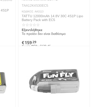
TAA12K4S30EC5
C 4S1P
ΚΩΔΙΚΟΣ:
AA3113
TATTU 12000mAh 14.8V 30C 4S1P Lipo
Battery Pack with EC5
Εξαντλήθηκε
Το προϊόν δεν είναι διαθέσιμο
€
159
29
Χωρίς ΦΠΑ:
€
128.46