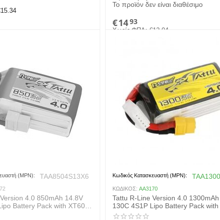
Το προϊόν δεν είναι διαθέσιμο
€
15.34
€
14
93
Χωρίς ΦΠΑ:
€
12.04
ευαστή (MPN):
TAA8504S13X6
Κωδικός Κατασκευαστή (MPN):
TAA130
72
ΚΩΔΙΚΟΣ:
AA3170
e Version 4.0 850mAh 14.8V
Tattu R-Line Version 4.0 1300mAh
ipo Battery Pack with XT60
130C 4S1P Lipo Battery Pack wit
Plug