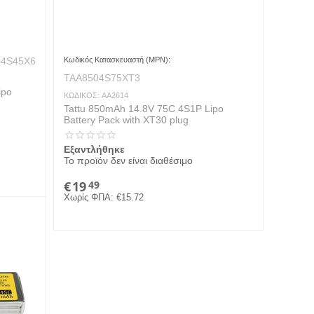
04S45X6
Κωδικός Κατασκευαστή (MPN):
TAA8504S75XT3
ipo
ΚΩΔΙΚΟΣ:
AA2614
Tattu 850mAh 14.8V 75C 4S1P Lipo
Battery Pack with XT30 plug
Εξαντλήθηκε
Το προϊόν δεν είναι διαθέσιμο
€
19
49
Χωρίς ΦΠΑ:
€
15.72