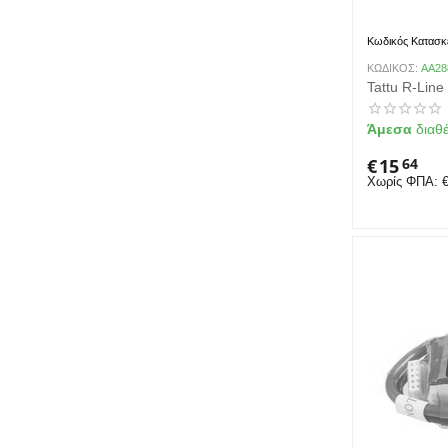
Κωδικός Κατασκ
ΚΩΔΙΚΟΣ:
AA28
Tattu R-Lin
Άμεσα
διαθ
€
15
64
Χωρίς ΦΠΑ: