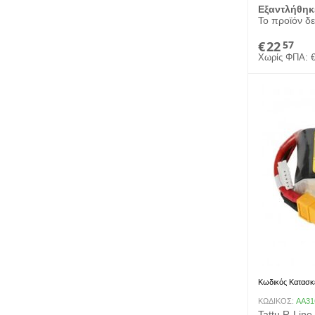
Εξαντλήθηκ
Το προϊόν δε
€
22
57
Χωρίς ΦΠΑ:
Κωδικός Κατασκ
ΚΩΔΙΚΟΣ:
AA31
Tattu R-Lin