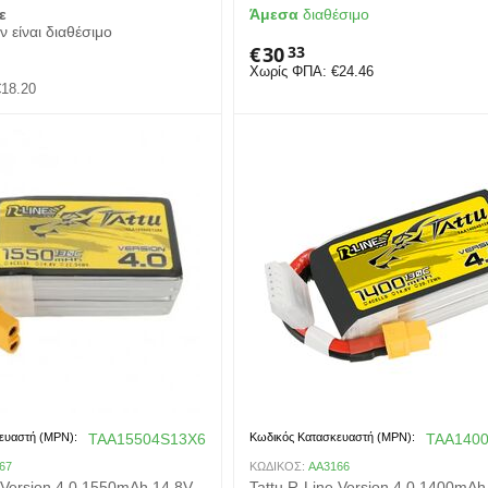
ε
Άμεσα
διαθέσιμο
ν είναι διαθέσιμο
€
30
33
Χωρίς ΦΠΑ:
€
24.46
€
18.20
ευαστή (MPN):
TAA15504S13X6
Κωδικός Κατασκευαστή (MPN):
TAA140
67
ΚΩΔΙΚΟΣ:
AA3166
e Version 4.0 1550mAh 14.8V
Tattu R-Line Version 4.0 1400mAh