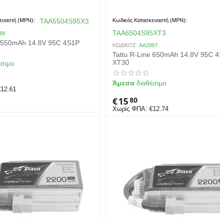
ευαστή (MPN):
TAA5504S95X3
Κωδικός Κατασκευαστή (MPN):
TAA6504S95XT3
88
e 550mAh 14.8V 95C 4S1P
ΚΩΔΙΚΟΣ:
AA2887
Tattu R-Line 650mAh 14,8V 95C 
XT30
έσιμο
Άμεσα
διαθέσιμο
€
12.61
€
15
80
Χωρίς ΦΠΑ:
€
12.74