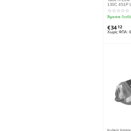
130C 4S1P L
Plug
Άμεσα
διαθ
€
34
12
Χωρίς ΦΠΑ:
Κωδικός Κατασκ