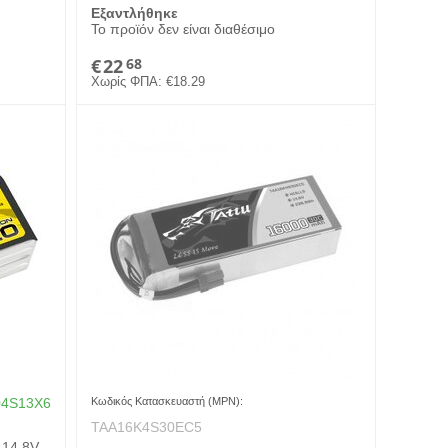
Εξαντλήθηκε
Το προϊόν δεν είναι διαθέσιμο
€
22
68
Χωρίς ΦΠΑ:
€
18.29
04S13X6
Κωδικός Κατασκευαστή (MPN):
TAA16K4S30EC5
 14.8V