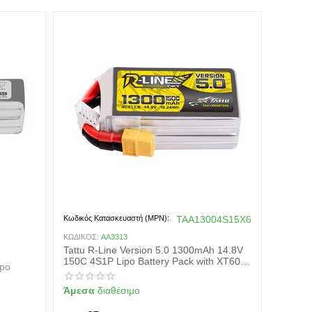
Κωδικός Κατασκευαστή (MPN):
TAA13004S15X6
ΚΩΔΙΚΟΣ:
AA3313
Tattu R-Line Version 5.0 1300mAh 14.8V
150C 4S1P Lipo Battery Pack with XT60
ipo
Plug
Άμεσα
διαθέσιμο