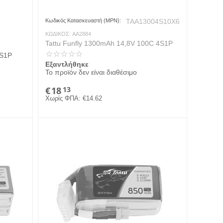
Κωδικός Κατασκευαστή (MPN):
TAA13004S10X6
ΚΩΔΙΚΟΣ:
AA2884
Tattu Funfly 1300mAh 14,8V 100C 4S1P
4S1P
Εξαντλήθηκε
Το προϊόν δεν είναι διαθέσιμο
€
18
13
Χωρίς ΦΠΑ:
€
14.62