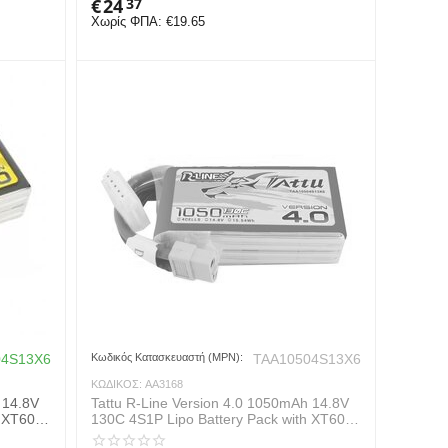
€
24
37
Χωρίς ΦΠΑ:
€
19.65
04S13X6
Κωδικός Κατασκευαστή (MPN):
TAA10504S13X6
ΚΩΔΙΚΟΣ:
AA3168
 14.8V
Tattu R-Line Version 4.0 1050mAh 14.8V
h XT60
130C 4S1P Lipo Battery Pack with XT60
Plug