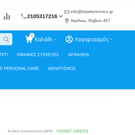
info@topelectronics.gr
2105317216
Αιγάλεω, Θηβών 457
0
Καλάθι
Λογαριασμός
ΠΙΤΙ
ΟΙΚΙΑΚΕΣ ΣΥΣΚΕΥΕΣ
ΑΣΦΑΛΕΙΑ
ND PERSONAL CARE
ΑΘΛΗΤΙΣΜΟΣ
HS0067-GREEN
Κωδικός Κατασκευαστή (MPN):