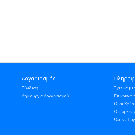
Λογαριασμός
Πληροφ
Σύνδεση
Σχετικά με 
Δημιουργία Λογαριασμού
Επικοινωνή
Όροι Χρήσ
Οι μάρκες 
Θέσεις Ερ