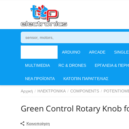
ΗΛΕΚΤΡΟΝΙΚΑ
ARDUINO
ARCADE
SINGL
MULTIMEDIA
RC & DRONES
ΕΡΓΑΛΕΙΑ & ΠΕΡΙ
ΝΕΑ ΠΡΟΪΟΝΤΑ
ΚΑΤΟΠΙΝ ΠΑΡΑΓΓΕΛΙΑΣ
Αρχική
/
ΗΛΕΚΤΡΟΝΙΚΑ
/
COMPONENTS
/
POTENTIOM
Green Control Rotary Knob 
Κοινοποίηση