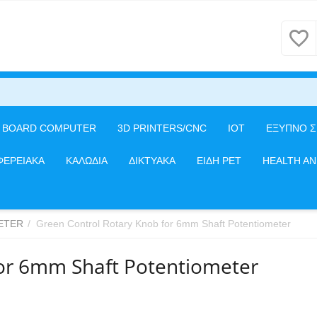
E BOARD COMPUTER
3D PRINTERS/CNC
IOT
ΕΞΥΠΝΟ Σ
ΦΕΡΕΙΑΚΑ
ΚΑΛΩΔΙΑ
ΔΙΚΤΥΑΚΑ
ΕΙΔΗ PET
HEALTH A
ETER
/
Green Control Rotary Knob for 6mm Shaft Potentiometer
for 6mm Shaft Potentiometer