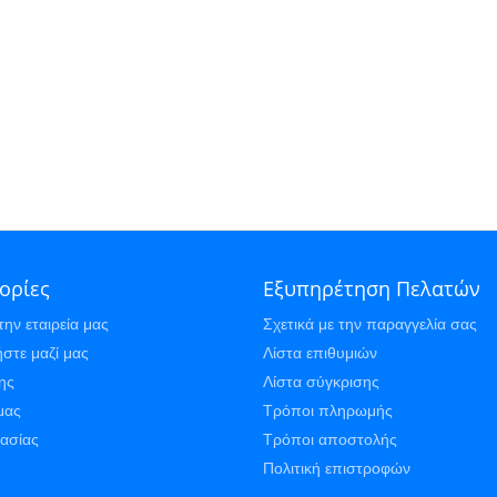
ορίες
Εξυπηρέτηση Πελατών
την εταιρεία μας
Σχετικά με την παραγγελία σας
στε μαζί μας
Λίστα επιθυμιών
ης
Λίστα σύγκρισης
μας
Τρόποι πληρωμής
γασίας
Τρόποι αποστολής
Πολιτική επιστροφών