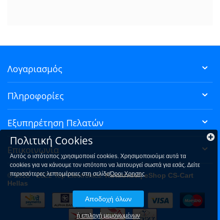
Λογαριασμός
Πληροφορίες
Εξυπηρέτηση Πελατών
Πολιτική Cookies
Επικοινωνία
Αυτός ο ιστότοπος χρησιμοποιεί cookies. Χρησιμοποιούμε αυτά τα
cookies για να κάνουμε τον ιστότοπο να λειτουργεί σωστά για εσάς. Δείτε
περισσότερες λεπτομέρειες στη σελίδα
Όροι Χρησης
© 2018 - 2022 Top Electronics.
Κατασκευή eShop CS-Cart
Hellas
Αποδοχή όλων
ή επιλογή μεμονωμένων