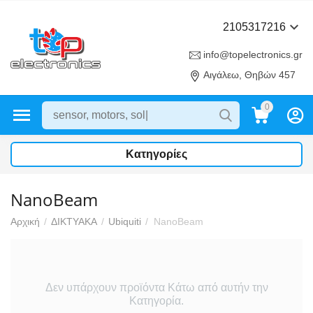
2105317216
info@topelectronics.gr
Αιγάλεω, Θηβών 457
0
Κατηγορίες
NanoBeam
Αρχική
/
ΔΙΚΤΥΑΚΑ
/
Ubiquiti
/
NanoBeam
Δεν υπάρχουν προϊόντα Κάτω από αυτήν την
Κατηγορία.