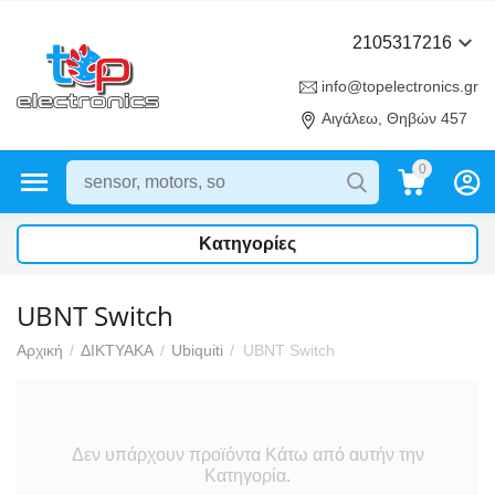
2105317216
info@topelectronics.gr
Αιγάλεω, Θηβών 457
0
Κατηγορίες
UBNT Switch
Αρχική
/
ΔΙΚΤΥΑΚΑ
/
Ubiquiti
/
UBNT Switch
Δεν υπάρχουν προϊόντα Κάτω από αυτήν την
Κατηγορία.