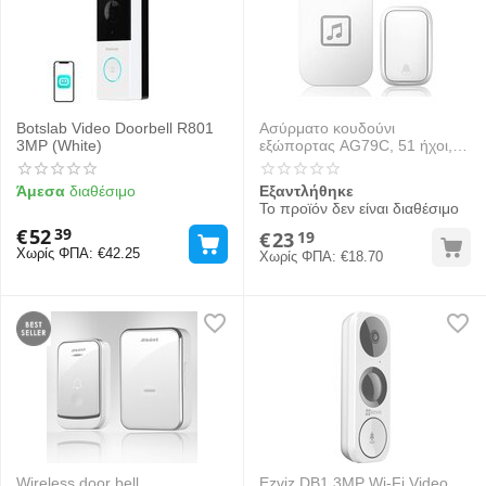
Botslab Video Doorbell R801
Ασύρματο κουδούνι
3MP (White)
εξώπορτας AG79C, 51 ήχοι,
150m εμβέλεια, λευκό
Άμεσα
διαθέσιμο
Εξαντλήθηκε
Το προϊόν δεν είναι διαθέσιμο
€
52
39
€
23
19
Χωρίς ΦΠΑ:
€
42.25
Χωρίς ΦΠΑ:
€
18.70
Wireless door bell
Ezviz DB1 3MP Wi-Fi Video