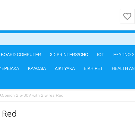
E BOARD COMPUTER
3D PRINTERS/CNC
IOT
ΕΞΥΠΝΟ Σ
ΦΕΡΕΙΑΚΑ
ΚΑΛΩΔΙΑ
ΔΙΚΤΥΑΚΑ
ΕΙΔΗ PET
HEALTH A
0.56inch 2.5-30V with 2 wires Red
s Red