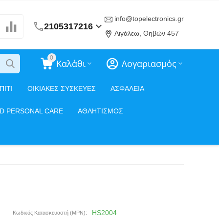
info@topelectronics.gr
2105317216
Αιγάλεω, Θηβών 457
0
Καλάθι
Λογαριασμός
ΠΙΤΙ
ΟΙΚΙΑΚΕΣ ΣΥΣΚΕΥΕΣ
ΑΣΦΑΛΕΙΑ
ND PERSONAL CARE
ΑΘΛΗΤΙΣΜΟΣ
HS2004
Κωδικός Κατασκευαστή (MPN):