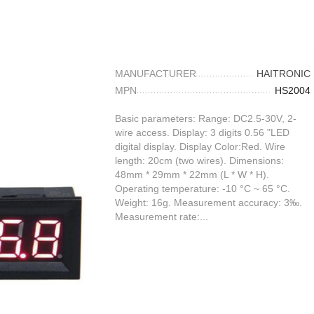
MANUFACTURER
HAITRONIC
MPN
HS2004
Basic parameters: Range: DC2.5-30V, 2-
wire access. Display: 3 digits 0.56 "LED
digital display. Display Color:Red. Wire
length: 20cm (two wires). Dimensions:
48mm * 29mm * 22mm (L * W * H).
Operating temperature: -10 °C ~ 65 °C.
Weight: 16g. Measurement accuracy: 3‰.
Measurement rate:...