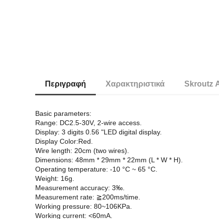
Περιγραφή
Χαρακτηριστικά
Skroutz 
Basic parameters:
Range: DC2.5-30V, 2-wire access.
Display: 3 digits 0.56 "LED digital display.
Display Color:Red.
Wire length: 20cm (two wires).
Dimensions: 48mm * 29mm * 22mm (L * W * H).
Operating temperature: -10 °C ~ 65 °C.
Weight: 16g.
Measurement accuracy: 3‰.
Measurement rate: ≧200ms/time.
Working pressure: 80~106KPa.
Working current: <60mA.