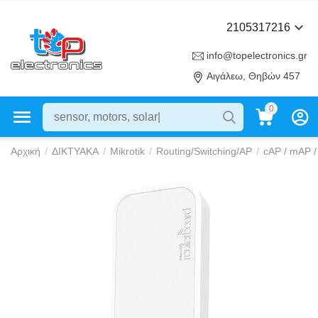
2105317216
info@topelectronics.gr
Αιγάλεω, Θηβών 457
0
Αρχική
/
ΔΙΚΤΥΑΚΑ
/
Mikrotik
/
Routing/Switching/AP
/
cAP / mAP 