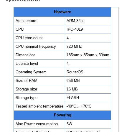
Hardware
Architecture
ARM 32bit
CPU
IPQ-4019
CPU core count
4
CPU nominal frequency
720 MHz
Dimensions
185mm x 85mm x 30mm
License level
4
Operating System
RouterOS
Size of RAM
256 MB
Storage size
16 MB
Storage type
FLASH
Tested ambient temperature
-40°C .. +70°C
Powering
Max Power consumption
5W