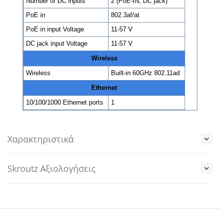
Number of DC inputs
2 (PoE-IN, DC jack)
PoE in
802.3af/at
PoE in input Voltage
11-57 V
DC jack input Voltage
11-57 V
Wireless
Wireless
Built-in 60GHz 802.11ad
Ethernet
10/100/1000 Ethernet ports
1
Χαρακτηριστικά
Skroutz Αξιολογήσεις