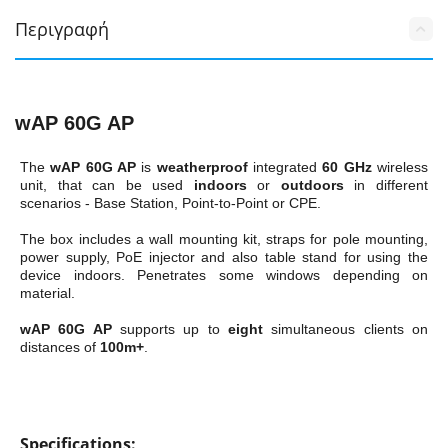
Περιγραφή
wAP 60G AP
The
wAP 60G AP
is
weatherproof
integrated
60 GHz
wireless
unit, that can be used
indoors
or
outdoors
in different
scenarios - Base Station, Point-to-Point or CPE.
The box includes a wall mounting kit, straps for pole mounting,
power supply, PoE injector and also table stand for using the
device indoors. Penetrates some windows depending on
material.
wAP 60G AP
supports up to
eight
simultaneous clients on
distances of
100m+
.
Specifications: