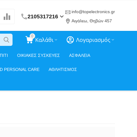
info@topelectronics.gr
2105317216
Αιγάλεω, Θηβών 457
0
Καλάθι
Λογαριασμός
ΠΙΤΙ
ΟΙΚΙΑΚΕΣ ΣΥΣΚΕΥΕΣ
ΑΣΦΑΛΕΙΑ
ND PERSONAL CARE
ΑΘΛΗΤΙΣΜΟΣ