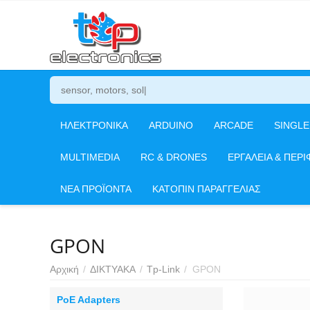
ΗΛΕΚΤΡΟΝΙΚΑ
ARDUINO
ARCADE
SINGL
MULTIMEDIA
RC & DRONES
ΕΡΓΑΛΕΙΑ & ΠΕΡΙ
ΝΕΑ ΠΡΟΪΟΝΤΑ
ΚΑΤΟΠΙΝ ΠΑΡΑΓΓΕΛΙΑΣ
GPON
Αρχική
/
ΔΙΚΤΥΑΚΑ
/
Tp-Link
/
GPON
PoE Adapters