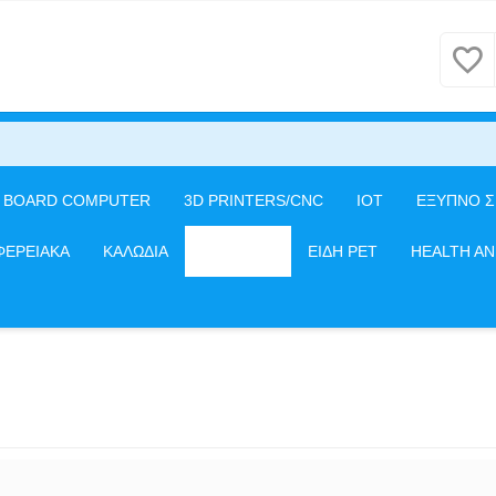
E BOARD COMPUTER
3D PRINTERS/CNC
IOT
ΕΞΥΠΝΟ Σ
ΦΕΡΕΙΑΚΑ
ΚΑΛΩΔΙΑ
ΔΙΚΤΥΑΚΑ
ΕΙΔΗ PET
HEALTH A