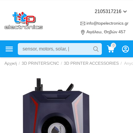
2105317216
info@topelectronics.gr
Αιγάλεω, Θηβών 457
0
Αρχική
/
3D PRINTERS/CNC
/
3D PRINTER ACCESSORIES
/
Anyc