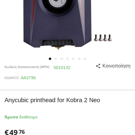
Κοινοποίηση
Κωδικός Κατασκευαστή (MPN):
S010132
AA3796
ΚΩΔΙΚΟΣ:
Anycubic printhead for Kobra 2 Neo
Άμεσα
διαθέσιμο
€
49
76