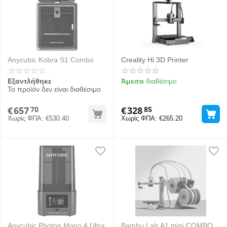
Anycubic Kobra S1 Combo
Creality Hi 3D Printer
Εξαντλήθηκε
Άμεσα
διαθέσιμο
Το προϊόν δεν είναι διαθέσιμο
€
657
€
328
70
85
Χωρίς ΦΠΑ:
€
530.40
Χωρίς ΦΠΑ:
€
265.20
Anycubic Photon Mono 4 Ultra
Bambu Lab A1 mini COMBO