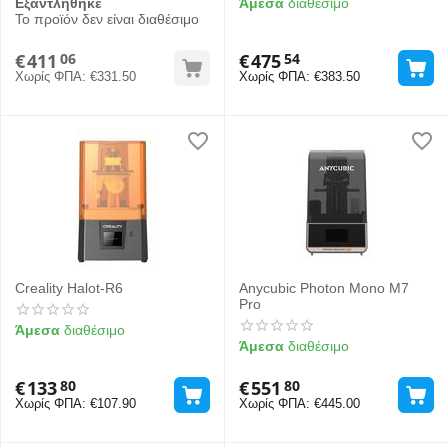
Εξαντλήθηκε
Άμεσα
διαθέσιμο
Το προϊόν δεν είναι διαθέσιμο
€
411
€
475
06
54
Χωρίς ΦΠΑ:
€
331.50
Χωρίς ΦΠΑ:
€
383.50
Creality Halot-R6
Anycubic Photon Mono M7
Pro
Άμεσα
διαθέσιμο
Άμεσα
διαθέσιμο
€
133
€
551
80
80
Χωρίς ΦΠΑ:
€
107.90
Χωρίς ΦΠΑ:
€
445.00