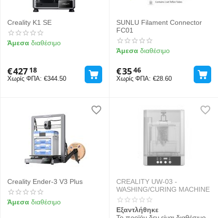
Creality K1 SE
SUNLU Filament Connector
FC01
Άμεσα
διαθέσιμο
Άμεσα
διαθέσιμο
€
427
€
35
18
46
Χωρίς ΦΠΑ:
€
344.50
Χωρίς ΦΠΑ:
€
28.60
Creality Ender-3 V3 Plus
CREALITY UW-03 -
WASHING/CURING MACHINE
Άμεσα
διαθέσιμο
Εξαντλήθηκε
Το προϊόν δεν είναι διαθέσιμο