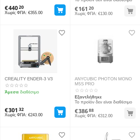
€
440
20
€
161
20
Χωρίς ΦΠΑ:
€
355.00
Χωρίς ΦΠΑ:
€
130.00
CREALITY ENDER-3 V3
ANYCUBIC PHOTON MONO
M5S PRO
Άμεσα
διαθέσιμο
Εξαντλήθηκε
Το προϊόν δεν είναι διαθέσιμο
€
301
32
€
386
88
Χωρίς ΦΠΑ:
€
243.00
Χωρίς ΦΠΑ:
€
312.00