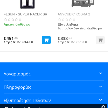
FLSUN - SUPER RACER SR
ANYCUBIC KOBRA 2
Άμεσα
διαθέσιμο
Εξαντλήθηκε
Το προϊόν δεν είναι διαθέσιμο
€
451
€
338
36
52
Χωρίς ΦΠΑ:
€
364.00
Χωρίς ΦΠΑ:
€
273.00
Λογαριασμός
Πληροφορίες
Εξυπηρέτηση Πελατών