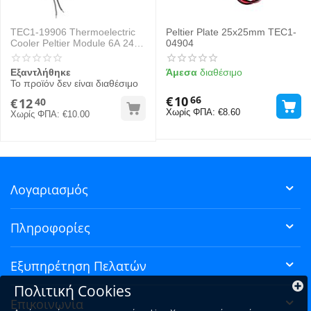
TEC1-19906 Thermoelectric
Peltier Plate 25x25mm TEC1-
Cooler Peltier Module 6A 24V
04904
120W 40x40x4mm
Εξαντλήθηκε
Άμεσα
διαθέσιμο
Το προϊόν δεν είναι διαθέσιμο
€
10
66
€
12
40
Χωρίς ΦΠΑ:
€
8.60
Χωρίς ΦΠΑ:
€
10.00
Λογαριασμός
Πληροφορίες
Εξυπηρέτηση Πελατών
Πολιτική Cookies
Επικοινωνία