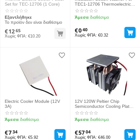
Set for TEC-12706 (1 Core)
TEC1-12706 Thermoelectric
Cooler Peltier
Εξαντλήθηκε
Άμεσα
διαθέσιμο
Το προϊόν δεν είναι διαθέσιμο
€
0
40
€
12
65
Χωρίς ΦΠΑ:
€
0.32
Χωρίς ΦΠΑ:
€
10.20
Electric Cooler Module (12V
12V 120W Peltier Chip
3A)
Semiconductor Cooling Plate
set
Άμεσα
διαθέσιμο
Άμεσα
διαθέσιμο
€
7
€
57
34
04
Χωρίς ΦΠΑ:
€
5.92
Χωρίς ΦΠΑ:
€
46.00