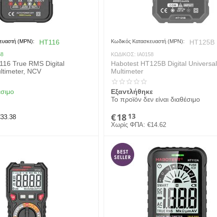
ευαστή (MPN):
HT116
Κωδικός Κατασκευαστή (MPN):
HT125B
68
ΚΩΔΙΚΟΣ:
IA0158
116 True RMS Digital
Habotest HT125B Digital Universal
ltimeter, NCV
Multimeter
έσιμο
Εξαντλήθηκε
Το προϊόν δεν είναι διαθέσιμο
€
18
13
€
33.38
Χωρίς ΦΠΑ:
€
14.62