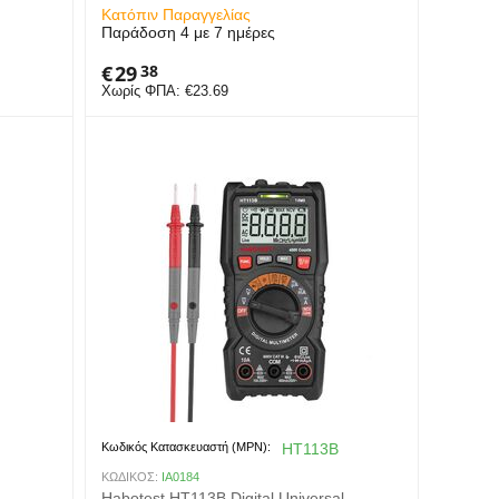
Κατόπιν Παραγγελίας
Παράδοση 4 με 7 ημέρες
€
29
38
Χωρίς ΦΠΑ:
€
23.69
Κωδικός Κατασκευαστή (MPN):
HT113B
ΚΩΔΙΚΟΣ:
IA0184
Habotest HT113B Digital Universal