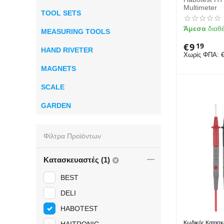
Multimeter
TOOL SETS
Άμεσα
διαθ
MEASURING TOOLS
€
9
19
HAND RIVETER
Χωρίς ΦΠΑ:
MAGNETS
SCALE
GARDEN
Φίλτρα Προϊόντων
Κατασκευαστές (1)
BEST
DELI
HABOTEST
Κωδικός Κατασκ