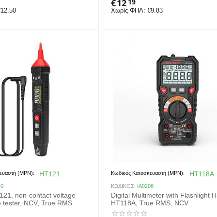
€
12
19
€
12.50
Χωρίς ΦΠΑ:
€
9.83
ευαστή (MPN):
HT121
Κωδικός Κατασκευαστή (MPN):
HT118A
10
ΚΩΔΙΚΟΣ:
IA0208
121, non-contact voltage
Digital Multimeter with Flashlight 
de tester, NCV, True RMS
HT118A, True RMS, NCV