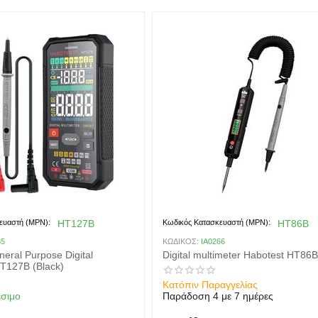
ευαστή (MPN):
HT127B
Κωδικός Κατασκευαστή (MPN):
HT86B
85
ΚΩΔΙΚΟΣ:
IA0266
eral Purpose Digital
Digital multimeter Habotest HT86B
HT127B (Black)
Κατόπιν Παραγγελίας
έσιμο
Παράδοση 4 με 7 ημέρες