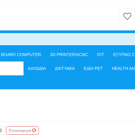
E BOARD COMPUTER
3D PRINTERS/CNC
IOT
ΕΞΥΠΝΟ Σ
ΦΕΡΕΙΑΚΑ
ΚΑΛΩΔΙΑ
ΔΙΚΤΥΑΚΑ
ΕΙΔΗ PET
HEALTH A
Επαναφορά