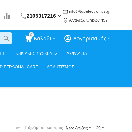
info@topelectronics.gr
2105317216
Αιγάλεω, Θηβών 457
0
Καλάθι
Λογαριασμός
ΠΙΤΙ
ΟΙΚΙΑΚΕΣ ΣΥΣΚΕΥΕΣ
ΑΣΦΑΛΕΙΑ
ND PERSONAL CARE
ΑΘΛΗΤΙΣΜΟΣ
Ταξινόμηση ως πρός:
Νέες Αφίξεις
20