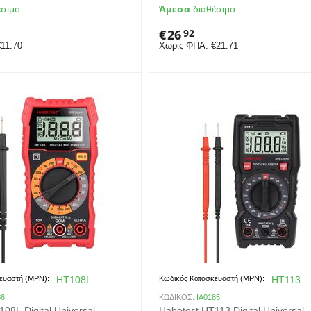
έσιμο
Άμεσα
διαθέσιμο
€
26
92
€
11.70
Χωρίς ΦΠΑ:
€
21.71
ευαστή (MPN):
HT108L
Κωδικός Κατασκευαστή (MPN):
HT113
86
ΚΩΔΙΚΟΣ:
IA0185
08L Digital Universal
Habotest HT113 Digital Universal