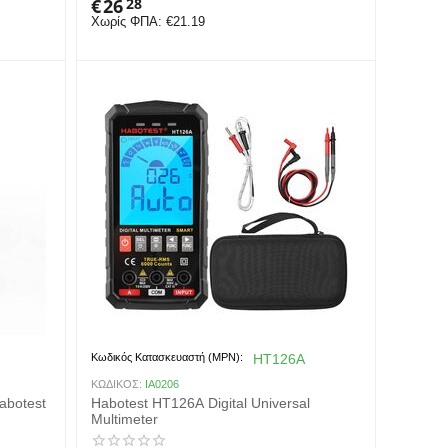
€
26
28
Χωρίς ΦΠΑ:
€
21.19
Κωδικός Κατασκευαστή (MPN):
HT126A
ΚΩΔΙΚΟΣ:
IA0206
Habotest
Habotest HT126A Digital Universal
Multimeter