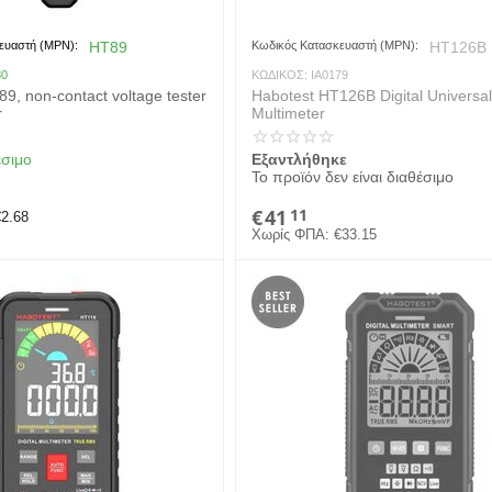
ευαστή (MPN):
HT89
Κωδικός Κατασκευαστή (MPN):
HT126B
80
ΚΩΔΙΚΟΣ:
IA0179
9, non-contact voltage tester
Habotest HT126B Digital Universal
r
Multimeter
έσιμο
Εξαντλήθηκε
Το προϊόν δεν είναι διαθέσιμο
€
41
11
€
2.68
Χωρίς ΦΠΑ:
€
33.15