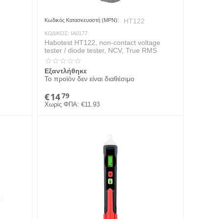
Κωδικός Κατασκευαστή (MPN):
HT122
ΚΩΔΙΚΟΣ:
IA0177
Habotest HT122, non-contact voltage
tester / diode tester, NCV, True RMS
Εξαντλήθηκε
Το προϊόν δεν είναι διαθέσιμο
€
14
79
Χωρίς ΦΠΑ:
€
11.93