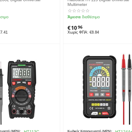
Multimeter
έσιμο
Άμεσα
διαθέσιμο
€
10
96
€
7.41
Χωρίς ΦΠΑ:
€
8.84
ευαστή (MPN):
HT113C
Κωδικός Κατασκευαστή (MPN):
HT124A