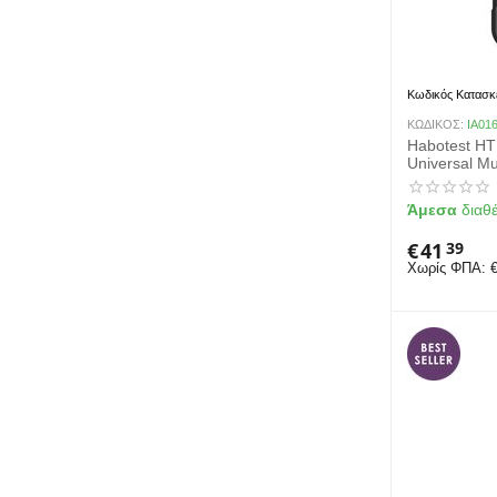
Κωδικός Κατασκ
ΚΩΔΙΚΟΣ:
IA01
Habotest HT
Universal Mu
Άμεσα
διαθ
€
41
39
Χωρίς ΦΠΑ: