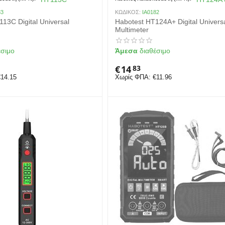
83
ΚΩΔΙΚΟΣ:
IA0182
13C Digital Universal
Habotest HT124A+ Digital Univers
Multimeter
έσιμο
Άμεσα
διαθέσιμο
€
14
83
€
14.15
Χωρίς ΦΠΑ:
€
11.96