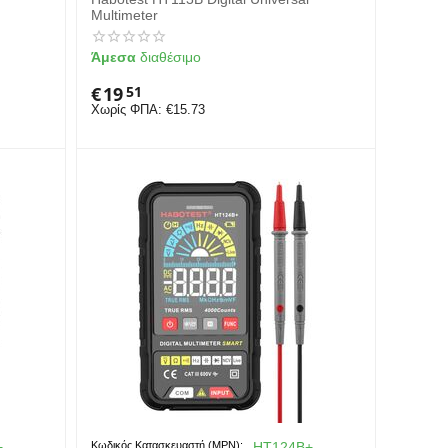
Multimeter
Άμεσα
διαθέσιμο
€
19
51
Χωρίς ΦΠΑ:
€
15.73
+
Κωδικός Κατασκευαστή (MPN):
HT124B+