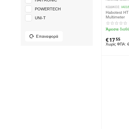
HAITRONIC
ΚΩΔΙΚΟΣ:
IA01
POWERTECH
Habotest HT1
Multimeter
UNI-T
Άμεσα
διαθ
Επαναφορά
€
17
55
Χωρίς ΦΠΑ: