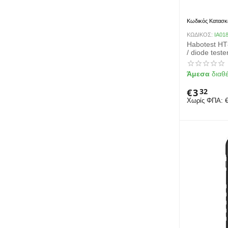
Κωδικός Κατασκ
ΚΩΔΙΚΟΣ:
IA01
Habotest HT8
/ diode teste
Άμεσα
διαθ
€
3
32
Χωρίς ΦΠΑ: