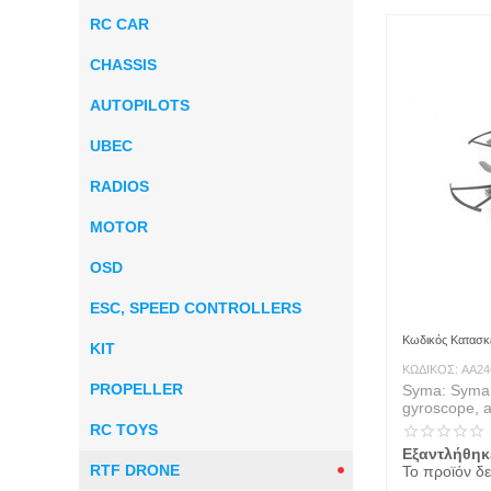
RC CAR
CHASSIS
AUTOPILOTS
UBEC
RADIOS
MOTOR
OSD
ESC, SPEED CONTROLLERS
Κωδικός Κατασκ
KIT
ΚΩΔΙΚΟΣ:
AA24
PROPELLER
Syma: Syma
gyroscope, a
17.6cm) - re
RC TOYS
Εξαντλήθηκ
RTF DRONE
Το προϊόν δε