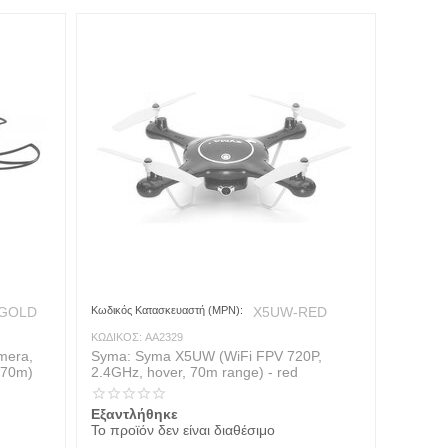
GOLD
Κωδικός Κατασκευαστή (MPN):
X5UW-RED
ΚΩΔΙΚΟΣ:
AA2329
mera,
Syma: Syma X5UW (WiFi FPV 720P,
 70m)
2.4GHz, hover, 70m range) - red
Εξαντλήθηκε
Το προϊόν δεν είναι διαθέσιμο