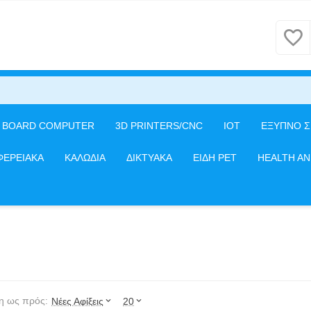
E BOARD COMPUTER
3D PRINTERS/CNC
IOT
ΕΞΥΠΝΟ Σ
ΦΕΡΕΙΑΚΑ
ΚΑΛΩΔΙΑ
ΔΙΚΤΥΑΚΑ
ΕΙΔΗ PET
HEALTH A
η ως πρός:
Νέες Αφίξεις
20