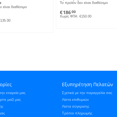
ε
Το προϊόν δεν είναι διαθέσιμο
ν είναι διαθέσιμο
€
186
00
Χωρίς ΦΠΑ:
€
150.00
€
135.00
ορίες
Εξυπηρέτηση Πελατών
την εταιρεία μας
Σχετικά με την παραγγελία σας
στε μαζί μας
Λίστα επιθυμιών
ης
Λίστα σύγκρισης
μας
Τρόποι πληρωμής