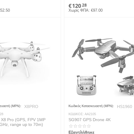
€
120
28
€
52.50
Χωρίς ΦΠΑ:
€
97.00
ευαστή (MPN):
X8PRO
Κωδικός Κατασκευαστή (MPN):
HS1960
28
ΚΩΔΙΚΟΣ:
AA2105
 X8 Pro (GPS, FPV 1MP
SG907 GPS Drone 4K
GHz, range up to 70m)
Εξαντλήθηκε