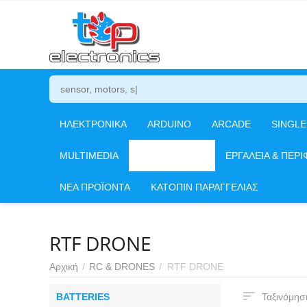
ΗΛΕΚΤΡΟΝΙΚΑ
ARDUINO
ARCADE
SINGL
MULTIMEDIA
RC & DRONES
ΕΡΓΑΛΕΙΑ & ΠΕΡΙ
ΝΕΑ ΠΡΟΪΟΝΤΑ
ΚΑΤΟΠΙΝ ΠΑΡΑΓΓΕΛΙΑΣ
RTF DRONE
Αρχική
/
RC & DRONES
/
RTF DRONE
BATTERIES
Ταξινόμησ