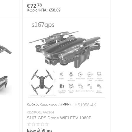
€
72
78
Χωρίς ΦΠΑ:
€
58.69
Κωδικός Κατασκευαστή (MPN):
HS1958-4K
ΚΩΔΙΚΟΣ:
AA2104
S167 GPS Drone WIFI FPV 1080P
Εξαντλήθηκε