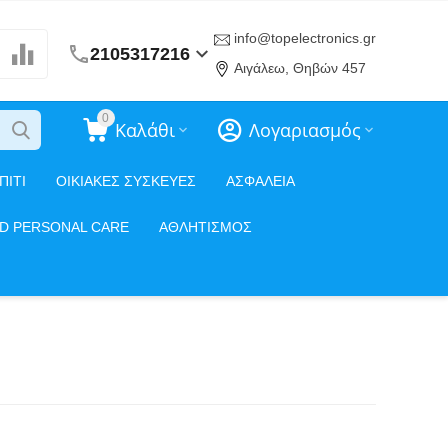
info@topelectronics.gr
2105317216
Αιγάλεω, Θηβών 457
0
Καλάθι
Λογαριασμός
ΠΙΤΙ
ΟΙΚΙΑΚΕΣ ΣΥΣΚΕΥΕΣ
ΑΣΦΑΛΕΙΑ
ND PERSONAL CARE
ΑΘΛΗΤΙΣΜΟΣ