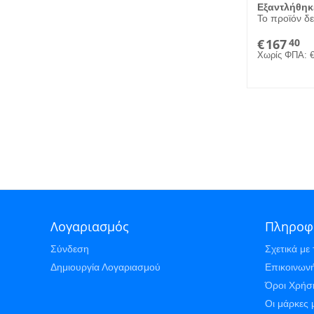
Εξαντλήθηκ
Το προϊόν δε
€
167
40
Χωρίς ΦΠΑ:
Λογαριασμός
Πληροφ
Σύνδεση
Σχετικά με 
Δημιουργία Λογαριασμού
Επικοινωνή
Όροι Χρήσ
Οι μάρκες 