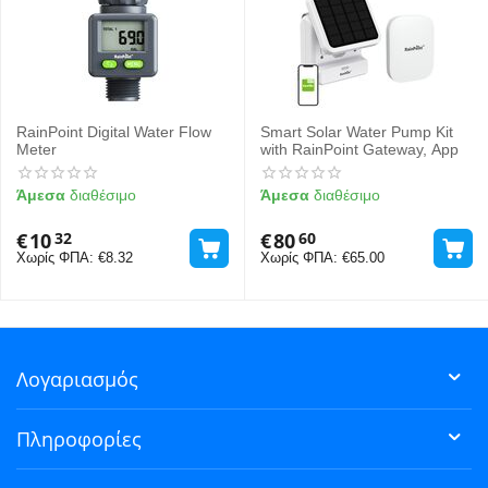
RainPoint Digital Water Flow
Smart Solar Water Pump Kit
Meter
with RainPoint Gateway, App
Άμεσα
διαθέσιμο
Άμεσα
διαθέσιμο
€
10
€
80
32
60
Χωρίς ΦΠΑ:
€
8.32
Χωρίς ΦΠΑ:
€
65.00
Λογαριασμός
Πληροφορίες